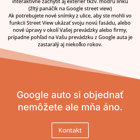
interaktívne zachytit aj exteriér tkzv. modrú linku
(žltý panáčik na Google street view)
Ak potrebujete nové snímky z ulice, aby ste mohli vo
funkcii Street View ukázať svoju novú fasádu, alebo
nové úpravy v okolí Vašej prevádzky alebo firmy,
prípadne pohľad na Vašu prevádzku z Google auta je
zastaralý aj niekoľko rokov.
Google auto si objednať
nemôžete ale mňa áno.
Kontakt